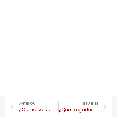
ANTERIOR
SIGUIENTE
¿Cómo se calcula el presupuesto de una reforma integral?
¿Qué fregadero usar para la cocina?