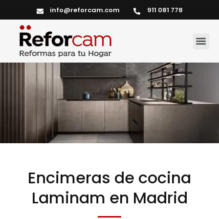
info@reforcam.com
911 081 778
Servicios del hogar
Encimeras de cocina
Laminam en Madrid