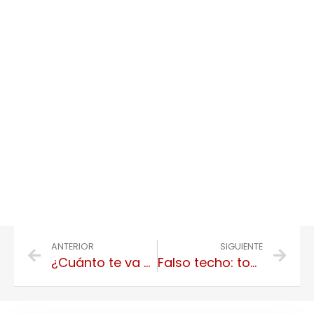
ANTERIOR
SIGUIENTE
¿Cuánto te va a costar reformar tu casa?
Falso techo: todo lo que necesitas saber antes y después de instalarlos