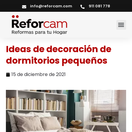
info@reforcam.com
911 081 778
Servicios del hogar
Ideas de decoración de
dormitorios pequeños
15 de diciembre de 2021