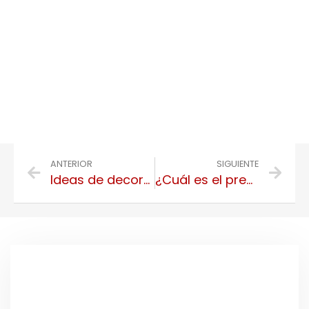
ANTERIOR
SIGUIENTE
Ideas de decoración de dormitorios pequeños
¿Cuál es el precio para la reforma integral de una casa de 200 metros?