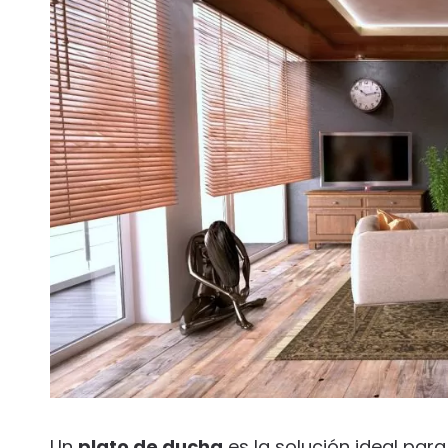
Un
plato de ducha
es la solución ideal par