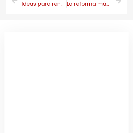
Ideas para renovar tu cocina
La reforma más demandada: cambiar la bañera por un plato de ducha