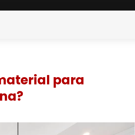
material para
ina?